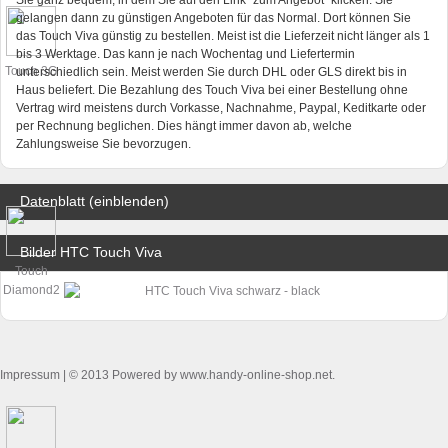
Sie ganz bequem, in dem Sie auf den Link "zum Angebot" klicken. Sie
gelangen dann zu günstigen Angeboten für das Normal. Dort können Sie
das Touch Viva günstig zu bestellen. Meist ist die Lieferzeit nicht länger als 1
bis 3 Werktage. Das kann je nach Wochentag und Liefertermin
Touch 3G
unterschiedlich sein. Meist werden Sie durch DHL oder GLS direkt bis in
Haus beliefert. Die Bezahlung des Touch Viva bei einer Bestellung ohne
Vertrag wird meistens durch Vorkasse, Nachnahme, Paypal, Keditkarte oder
per Rechnung beglichen. Dies hängt immer davon ab, welche
Zahlungsweise Sie bevorzugen.
Datenblatt (einblenden)
Bilder HTC Touch Viva
Touch
Diamond2
Impressum
| © 2013 Powered by www.handy-online-shop.net.