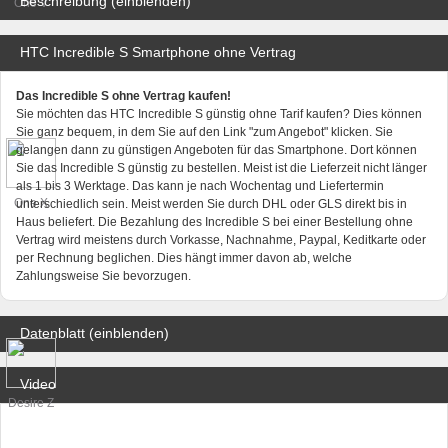
Beschreibung (einblenden)
One V
HTC Incredible S Smartphone ohne Vertrag
Das Incredible S ohne Vertrag kaufen!
Sie möchten das HTC Incredible S günstig ohne Tarif kaufen? Dies können
Sie ganz bequem, in dem Sie auf den Link "zum Angebot" klicken. Sie
gelangen dann zu günstigen Angeboten für das Smartphone. Dort können
Sie das Incredible S günstig zu bestellen. Meist ist die Lieferzeit nicht länger
als 1 bis 3 Werktage. Das kann je nach Wochentag und Liefertermin
One X
unterschiedlich sein. Meist werden Sie durch DHL oder GLS direkt bis in
Haus beliefert. Die Bezahlung des Incredible S bei einer Bestellung ohne
Vertrag wird meistens durch Vorkasse, Nachnahme, Paypal, Keditkarte oder
per Rechnung beglichen. Dies hängt immer davon ab, welche
Zahlungsweise Sie bevorzugen.
Datenblatt (einblenden)
Video
Desire Z