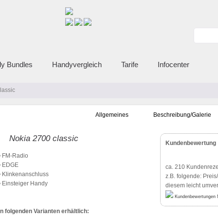
y Bundles
Handyvergleich
Tarife
Infocenter
lassic
Allgemeines
Beschreibung/Galerie
Nokia 2700 classic
Kundenbewertung
• FM-Radio
• EDGE
ca. 210
Kundenreze
• Klinkenanschluss
z.B. folgende: Preis
• Einsteiger Handy
diesem leicht umve
In folgenden Varianten erhältlich: