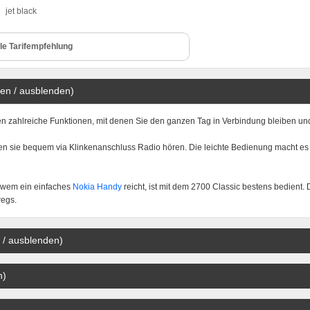
jet black
le Tarifempfehlung
en / ausblenden)
nen zahlreiche Funktionen, mit denen Sie den ganzen Tag in Verbindung bleiben un
en sie bequem via Klinkenanschluss Radio hören. Die leichte Bedienung macht es
 wem ein einfaches
Nokia Handy
reicht, ist mit dem 2700 Classic bestens bedient.
wegs.
 / ausblenden)
n)