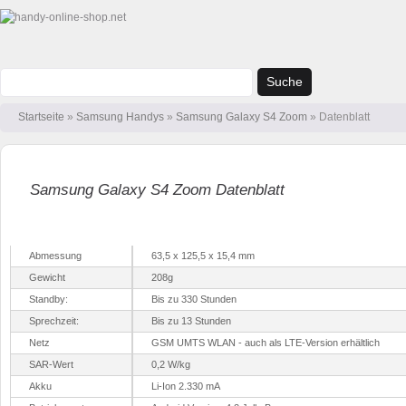
Suche
Startseite
»
Samsung Handys
»
Samsung Galaxy S4 Zoom
» Datenblatt
Samsung Galaxy S4 Zoom Datenblatt
Allgemeine Daten
Abmessung
63,5 x 125,5 x 15,4 mm
Gewicht
208g
Standby:
Bis zu 330 Stunden
Sprechzeit:
Bis zu 13 Stunden
Netz
GSM UMTS WLAN - auch als LTE-Version erhältlich
SAR-Wert
0,2 W/kg
Akku
Li-Ion 2.330 mA