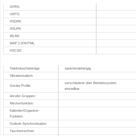
GPRS:
UMTS:
HSDPA:
HSUPA:
WLAN:
WAP 2.0/XHTML:
HSCSD:
Business/Organisation
Telefonbucheinträge:
speicherabhängig
Vibrationsalarm:
verschiedene über Betriebssystem
Geräte-Profile:
einstellbar
Anrufer-Gruppen:
Weckerfunktion:
Kalender/Organizer-
Funktion:
Outlook-Synchronisation:
Taschenrechner: