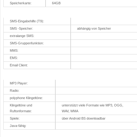
Speicherkarte:
64GB
Messaging
SMS-Eingabehilfe (T9):
SMS -Speicher:
abhängig von Speicher
extralange SMS:
SMS-Gruppenfunktion:
MMS:
EMS:
Email Client:
Handy-Musik, Spiel, Spass, Funoptionen
MP3 Player:
Radio:
polyphone Klingeltöne:
Klingeltöne und
unterstützt viele Formate wie MP3, OGG,
Ruftonformate:
WAV, WMA
Spiele:
über Android BS downloadbar
Java-fähig:
Internet Datenfunktionen