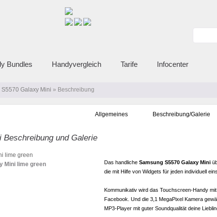
y Bundles
Handyvergleich
Tarife
Infocenter
S5570 Galaxy Mini
» Beschreibung
Allgemeines
Beschreibung/Galerie
 Beschreibung und Galerie
Das handliche
Samsung S5570 Galaxy Mini
üb
 Mini lime green
die mit Hilfe von Widgets für jeden individuell eins
Kommunikativ wird das Touchscreen-Handy mit in
Facebook. Und die 3,1 MegaPixel Kamera gewä
MP3-Player mit guter Soundqualität deine Liebli