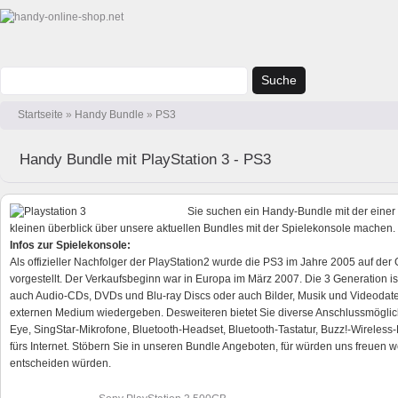
Suche
Startseite
»
Handy Bundle
»
PS3
Handy Bundle mit PlayStation 3 - PS3
Sie suchen ein Handy-Bundle mit der einer
kleinen überblick über unsere aktuellen Bundles mit der Spielekonsole machen.
Infos zur Spielekonsole:
Als offizieller Nachfolger der PlayStation2 wurde die PS3 im Jahre 2005 auf de
vorgestellt. Der Verkaufsbeginn war in Europa im März 2007. Die 3 Generation i
auch Audio-CDs, DVDs und Blu-ray Discs oder auch Bilder, Musik und Videodatei
externen Medium wiedergeben. Desweiteren bietet Sie diverse Anschlussmöglich
Eye, SingStar-Mikrofone, Bluetooth-Headset, Bluetooth-Tastatur, Buzz!-Wireles
fürs Internet. Stöbern Sie in unseren Bundle Angeboten, für würden uns freuen w
entscheiden würden.