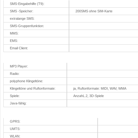
SMS-Eingabehilfe (T9):
SMS -Speicher:
200SMS ohne SIM-Karte
extralange SMS:
SMS-Gruppenfunktion:
MMS:
EMS:
Email Client:
Handy-Musik, Spiel, Spass, Funoptionen
MP3 Player:
Radio:
polyphone Klingeltöne:
Klingeltöne und Ruftonformate:
ja, Ruftonformate: MIDI, WAV, WMA
Spiele:
AnzahL.2, 3D-Spiele
Java-fähig:
Internet Datenfunktionen
GPRS:
UMTS:
WLAN: