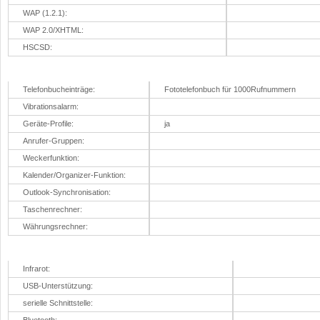
WAP (1.2.1):
WAP 2.0/XHTML:
HSCSD:
Business/Organisation
Telefonbucheinträge:
Fototelefonbuch für 1000Rufnummern
Vibrationsalarm:
Geräte-Profile:
ja
Anrufer-Gruppen:
Weckerfunktion:
Kalender/Organizer-Funktion:
Outlook-Synchronisation:
Taschenrechner:
Währungsrechner:
Schnittstellen
Infrarot:
USB-Unterstützung:
serielle Schnittstelle: