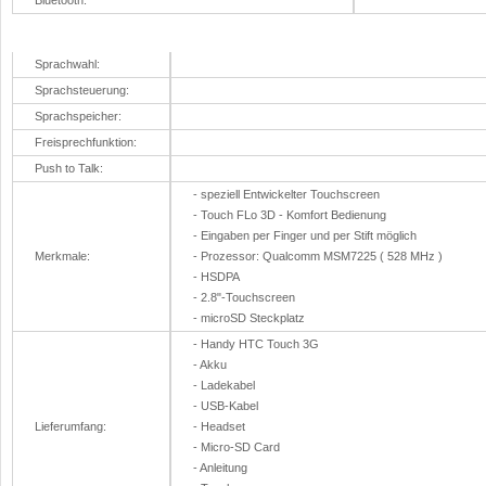
Bluetooth:
Sprache
Sprachwahl:
Sprachsteuerung:
Sprachspeicher:
Freisprechfunktion:
Push to Talk:
- speziell Entwickelter Touchscreen
- Touch FLo 3D - Komfort Bedienung
- Eingaben per Finger und per Stift möglich
Merkmale:
- Prozessor: Qualcomm MSM7225 ( 528 MHz )
- HSDPA
-
2.8"-Touchscreen
-
microSD Steckplatz
- Handy HTC Touch 3G
- Akku
- Ladekabel
- USB-Kabel
Lieferumfang:
- Headset
- Micro-SD Card
- Anleitung