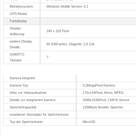
Betriebssystem:
Windows Mobile Version: 6.1
GPS-Modul:
Farbdisplay
Display-
240 x 320 Pixel
Auflösung
weitere Display
65.536Farben, Diagonle: 2,8 Zoll
Details:
QWERTZ-
?
Tastatur
Kamera
Kamera integriert:
Kamera-Typ:
3,2MegaPixel-Kamera
Infos zur Videoaufnahme:
176x144Pixel, Mono, MPEG
Details zur integrierten Kamera:
2048x1536Pixel, CMOS-Sensor
Speicherkapazität:
128Mbyte flexibler Speicher
erweiterter Steckplatz für Speicherkarte:
Typ der Speicherkarte:
MicroSD
Messaging