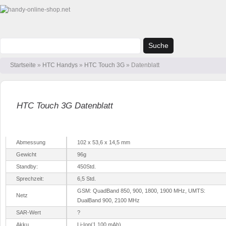
Suche
Startseite
»
HTC Handys
»
HTC Touch 3G
» Datenblatt
HTC Touch 3G Datenblatt
Allgemeine Daten
Abmessung
102 x 53,6 x 14,5 mm
Gewicht
96g
Standby:
450Std.
Sprechzeit:
6,5 Std.
GSM: QuadBand 850, 900, 1800, 1900 MHz, UMTS:
Netz
DualBand 900, 2100 MHz
SAR-Wert
?
Akku
Li-Ion(1.100 mAh)